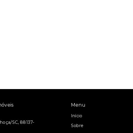
óveis
Menu
Início
lhoça/SC, 88137-
Sobre