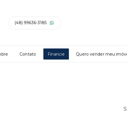
(48) 99636-3185
obre
Contato
Financie
Quero vender meu imóv
S