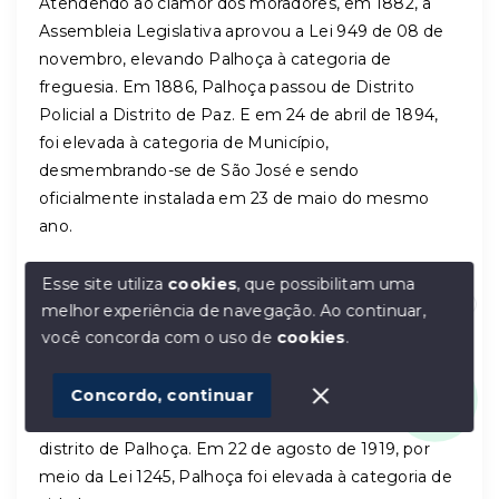
Atendendo ao clamor dos moradores, em 1882, a
Assembleia Legislativa aprovou a Lei 949 de 08 de
novembro, elevando Palhoça à categoria de
freguesia. Em 1886, Palhoça passou de Distrito
Policial a Distrito de Paz. E em 24 de abril de 1894,
foi elevada à categoria de Município,
desmembrando-se de São José e sendo
oficialmente instalada em 23 de maio do mesmo
ano.
Em 10 de janeiro de 1906, Palhoça tornou-se uma
Esse site utiliza
cookies
, que possibilitam uma
Comarca. A comarca era composta pelos distritos de
melhor experiência de navegação.
Ao continuar,
Olá! Estamos disponíveis para te ajudar.
Palhoça (sede do município e da comarca), Santo
você concorda com o uso de
cookies
.
Amaro do Cubatão, Enseada de Brito, Teresópolis,
1
São Bonifácio do Capivari, Santa Isabel, Anitápolis,
Concordo, continuar
Santa Tereza e Garopaba, que de município passou a
distrito de Palhoça. Em 22 de agosto de 1919, por
meio da Lei 1245, Palhoça foi elevada à categoria de