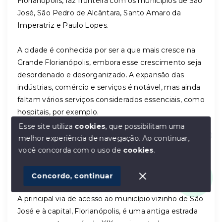
Florianópolis, faz fronteira com os municípios de São
José, São Pedro de Alcântara, Santo Amaro da
Imperatriz e Paulo Lopes.
A cidade é conhecida por ser a que mais cresce na
Grande Florianópolis, embora esse crescimento seja
desordenado e desorganizado. A expansão das
indústrias, comércio e serviços é notável, mas ainda
faltam vários serviços considerados essenciais, como
hospitais, por exemplo.
Esse site utiliza
cookies
, que possibilitam uma
A influência das tradições, majoritariamente de
melhor experiência de navegação.
Ao continuar,
Olá! Estamos disponíveis para te ajudar.
origem açoriana, é evidente na cultura local. Palhoça
você concorda com o uso de
cookies
.
abriga ainda um dos maiores mangues da América
1
do Sul.
Concordo, continuar
A principal via de acesso ao município vizinho de São
José e à capital, Florianópolis, é uma antiga estrada