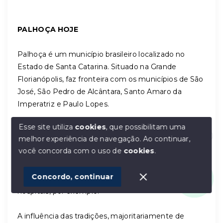
PALHOÇA HOJE
Palhoça é um município brasileiro localizado no
Estado de Santa Catarina. Situado na Grande
Florianópolis, faz fronteira com os municípios de São
José, São Pedro de Alcântara, Santo Amaro da
Imperatriz e Paulo Lopes.
Esse site utiliza
cookies
, que possibilitam uma
A cidade é conhecida por ser a que mais cresce na
melhor experiência de navegação.
Ao continuar,
Grande Florianópolis, embora esse crescimento seja
Olá! Estamos disponíveis para te ajudar.
você concorda com o uso de
cookies
.
desordenado e desorganizado. A expansão das
indústrias, comércio e serviços é notável, mas ainda
1
Concordo, continuar
faltam vários serviços considerados essenciais, como
hospitais, por exemplo.
A influência das tradições, majoritariamente de