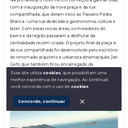
Na primavera, o novo centro começou a ganhar vida,
com a inauguração da nova praça e da rua
compartilhada, que deram início ao Passeio Pedra
Branca – uma rua dedicada à gastronomia, cultura e
lazer. Com essas novas áreas, os moradores do
bairro e da região passaram a desfrutar da
centralidade recém-criada. O projeto final da praça e
da rua compartilhada foi desenvolvido pelo escritório
do renomado arquiteto e urbanista dinamarquês Jan
Gehl, que também ficou encarregado da
requalificação de todos os espaços públicos do
Esse site utiliza
cookies
, que possibilitam uma
bairro.
melhor experiência de navegação.
Ao continuar,
Olá! Estamos disponíveis para te ajudar.
você concorda com o uso de
cookies
.
1
Concordo, continuar
Conheça a cidade Palhoça