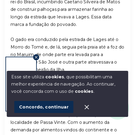
rei do Brasil, incumbindo Caetano Silveira de Matos
de construir palhoças para armazenar farinha ao
longo da estrada que levava a Lages. Essa data
marca a fundação do povoado.
O gado era conduzido pela estrada de Lages até o
Morro do Tomé e, de lá, seguia pela praia até a foz do
rio Maruim, de onde parte era levada para a
freguesia de São José e outra parte atravessava o
canal até Ribeirão da Ilha.
Esse site utiliza
cookies
, que possibilitam uma
melhor experiência de navegação.
Ao continuar,
As tropas seguiam pela praia, pois enfrentavam
Olá! Estamos disponíveis para te ajudar.
você concorda com o uso de
cookies
.
dificuldades ao atravessar a área de mangue e
pântano, hoje parte da rua principal de Palhoça.
1
Concordo, continuar
Além disso, evitavam pagar o pedágio estabelecido
em São José, no caminho que passava pela
localidade de Passa Vinte. Com o aumento da
demanda por alimentos vindos do continente e o