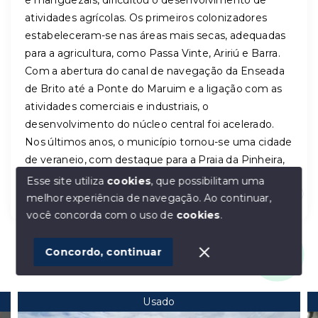
e manguezais, dificultou o desenvolvimento de
atividades agrícolas. Os primeiros colonizadores
estabeleceram-se nas áreas mais secas, adequadas
para a agricultura, como Passa Vinte, Aririú e Barra.
Com a abertura do canal de navegação da Enseada
de Brito até a Ponte do Maruim e a ligação com as
atividades comerciais e industriais, o
desenvolvimento do núcleo central foi acelerado.
Nos últimos anos, o município tornou-se uma cidade
de veraneio, com destaque para a Praia da Pinheira,
Guarda do Embaú e Praia do Sonho.
Esse site utiliza
cookies
, que possibilitam uma
melhor experiência de navegação.
Ao continuar,
Olá! Estamos disponíveis para te ajudar.
você concorda com o uso de
cookies
.
1
Concordo, continuar
Imóveis similares
Usado