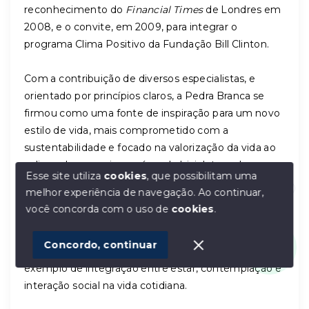
reconhecimento do
Financial Times
de Londres em
2008, e o convite, em 2009, para integrar o
programa Clima Positivo da Fundação Bill Clinton.
Com a contribuição de diversos especialistas, e
orientado por princípios claros, a Pedra Branca se
firmou como uma fonte de inspiração para um novo
estilo de vida, mais comprometido com a
sustentabilidade e focado na valorização da vida ao
ar livre, dos passeios a pé ou de bicicleta, e da
Esse site utiliza
cookies
, que possibilitam uma
convivência cidadã.
melhor experiência de navegação.
Ao continuar,
Olá! Estamos disponíveis para te ajudar.
você concorda com o uso de
cookies
.
A consultoria do escritório do arquiteto Jan Gehl,
voltado à qualificação dos espaços públicos, foi
1
Concordo, continuar
fundamental para que o bairro se tornasse um
exemplo de integração entre estar, contemplação e
interação social na vida cotidiana.