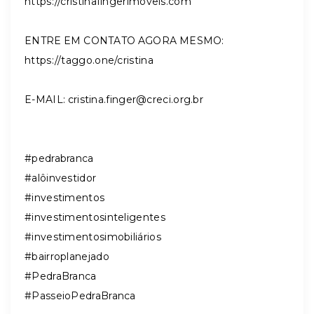
https://cristinafingerimoveis.com
ENTRE EM CONTATO AGORA MESMO:
https://taggo.one/cristina
E-MAIL:
cristina.finger@creci.org.br
#pedrabranca
#alôinvestidor
#investimentos
#investimentosinteligentes
#investimentosimobiliários
#bairroplanejado
#PedraBranca
#PasseioPedraBranca