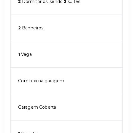
2
Dormitórios, sendo
2
suítes
2
Banheiros
1
Vaga
Com box na garagem
Garagem Coberta