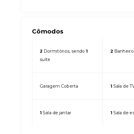
Cômodos
2
Dormitórios, sendo
1
2
Banheiro
suíte
Garagem Coberta
1
Sala de T
1
Sala de jantar
1
Sala de e