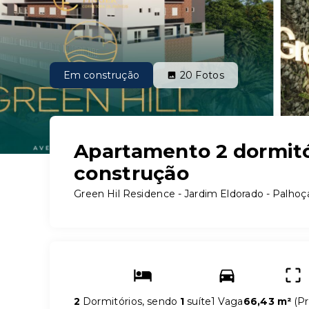
Em construção
20
Fotos
Apartamento 2 dormitór
construção
Green Hil Residence -
Jardim Eldorado - Palhoç
2
Dormitórios, sendo
1
suíte
1 Vaga
66,43 m²
(
Pr