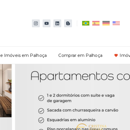
de Imóveis em Palhoça
Comprar em Palhoça
Imóv