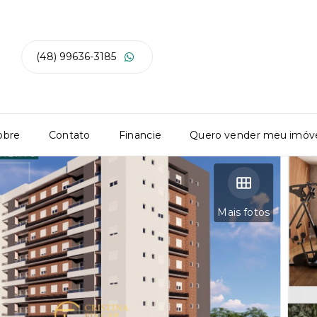
(48) 99636-3185
obre
Contato
Financie
Quero vender meu imóv
Mais fotos