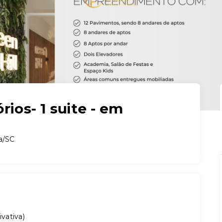
ios- 1 suite - em
a/SC
ivativa
)