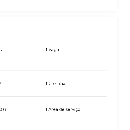
s
1
Vaga
V
1
Cozinha
star
1
Área de serviço