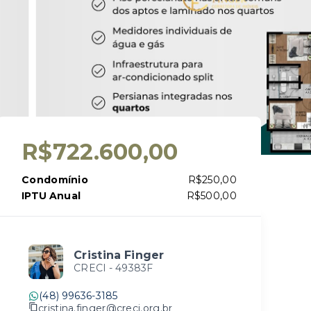
R$722.600,00
Condomínio
R$250,00
IPTU Anual
R$500,00
Cristina Finger
CRECI -
49383F
(48) 99636-3185
cristina.finger@creci.org.br